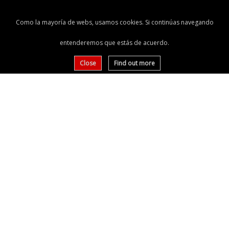
Como la mayoría de webs, usamos cookies. Si continúas navegando
entenderemos que estás de acuerdo.
Close
Find out more
FLY TO A WORLD OF