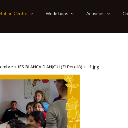
etation Centre
Workshops
Activities
Gr
embre
»
IES BLANCA D'ANJOU (El Perelló)
»
11.jpg