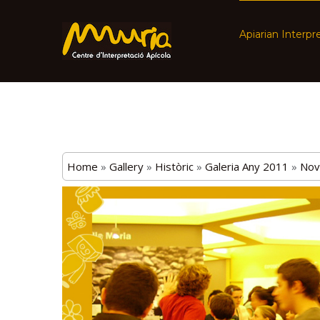
Apiarian Interpr
Home
»
Gallery
»
Històric
»
Galeria Any 2011
»
Nov