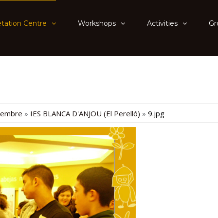
etation Centre
Workshops
Activities
Gr
embre
»
IES BLANCA D'ANJOU (El Perelló)
»
9.jpg